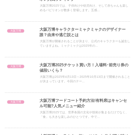
大阪万博2025では、子供向けや幼児向け、そして赤ちゃんも楽し
めるパビリオンが数多く登場します。五感...
大阪万博キャラクターミャクミャクのデザイナー
大阪万博
誰？由来や逃亡説とは
大阪万博が開催されることが決まり、公式のキャラクターも誕生し
ていますよね。ミャクミャクは2025年の...
大阪万博2025チケット買い方！入場料･前売り券の
大阪万博
値段いくら？
大阪万博は2025年4月13日～2025年10月13日まで開催されること
が決まっています。今回のテー...
大阪万博フードコート予約方法!有料席はキャンセ
大阪万博
ル可能?人気メニュー紹介
大阪万博2025では、世界各国の文化や技術が集まるだけでなく、
「食」も大きな楽しみのひとつです。中で...