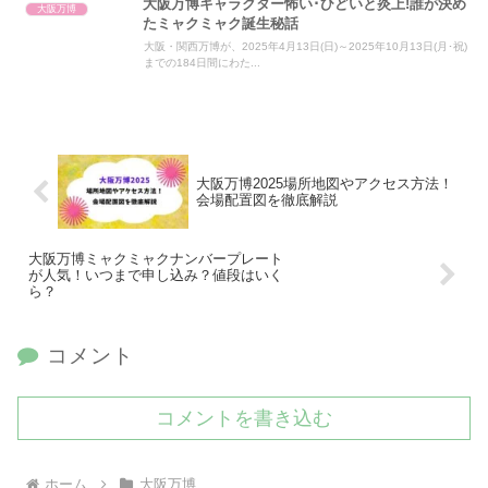
大阪万博キャラクター怖い･ひどいと炎上!誰が決め
大阪万博
たミャクミャク誕生秘話
大阪・関西万博が、2025年4月13日(日)～2025年10月13日(月･祝)
までの184日間にわた...
大阪万博2025場所地図やアクセス方法！
会場配置図を徹底解説
大阪万博ミャクミャクナンバープレート
が人気！いつまで申し込み？値段はいく
ら？
コメント
コメントを書き込む
ホーム
大阪万博