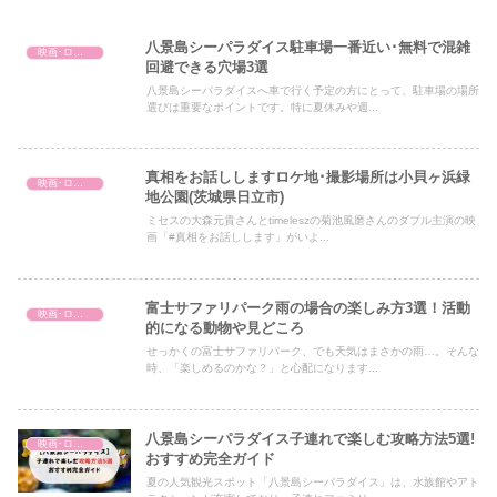
八景島シーパラダイス駐車場一番近い･無料で混雑
映画･ロケ地巡り
回避できる穴場3選
八景島シーパラダイスへ車で行く予定の方にとって、駐車場の場所
選びは重要なポイントです。特に夏休みや週...
真相をお話ししますロケ地･撮影場所は小貝ヶ浜緑
映画･ロケ地巡り
地公園(茨城県日立市)
ミセスの大森元貴さんとtimeleszの菊池風磨さんのダブル主演の映
画「#真相をお話しします」がいよ...
富士サファリパーク雨の場合の楽しみ方3選！活動
映画･ロケ地巡り
的になる動物や見どころ
せっかくの富士サファリパーク、でも天気はまさかの雨…。そんな
時、「楽しめるのかな？」と心配になります...
八景島シーパラダイス子連れで楽しむ攻略方法5選!
映画･ロケ地巡り
おすすめ完全ガイド
夏の人気観光スポット「八景島シーパラダイス」は、水族館やアト