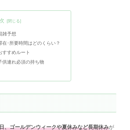
次
混雑予想
5滞在･所要時間はどのくらい？
5おすすめルート
5子供連れ必須の持ち物
日、ゴールデンウィークや夏休みなど長期休み
が